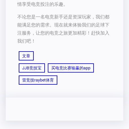
情享受电竞投注的乐趣。
不论您是一名电竞新手还是资深玩家，我们都
能满足您的需求。现在就来体验我们的足球下
注服务，让您的电竞之旅更加精彩！赶快加入
我们吧！
文章
JJB竞技宝
买电竞比赛输赢的app
雷竞技raybet体育