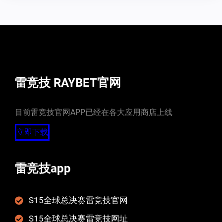
雷竞技 RAYBET官网
目前雷竞技官网APP已经在各大应用商店上线
立即下载
雷竞技app
S15全球总决赛雷竞技官网
S15全球总决赛雷竞技网址